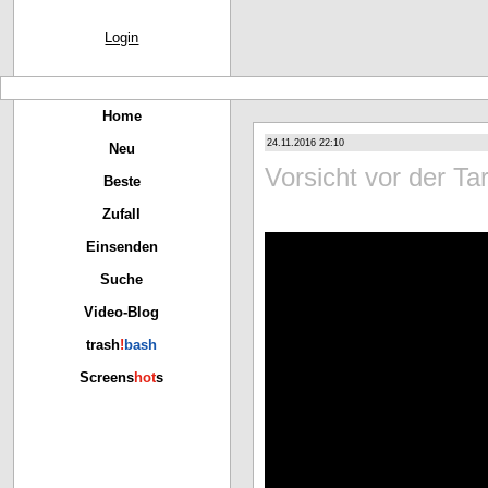
Login
Home
24.11.2016 22:10
Neu
Vorsicht vor der Ta
Beste
Zufall
Einsenden
Suche
Video-Blog
trash
!
bash
Screens
hot
s