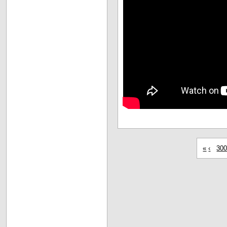
«
‹
30