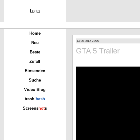
Login
Home
13.05.2012 21:00
Neu
GTA 5 Trailer
Beste
Zufall
Einsenden
Suche
Video-Blog
trash
!
bash
Screens
hot
s