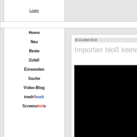
Login
Home
20.12.2016 23:12
Neu
Importier bloß kei
Beste
Zufall
Einsenden
Suche
Video-Blog
trash
!
bash
Screens
hot
s