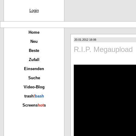
Login
Home
20.01.2012 16:06
Neu
R.I.P. Megaupload
Beste
Zufall
Einsenden
Suche
Video-Blog
trash
!
bash
Screens
hot
s