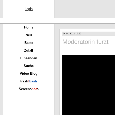
Login
Home
24.01.2012 19:25
Neu
Moderatorin furzt
Beste
Zufall
Einsenden
Suche
Video-Blog
trash
!
bash
Screens
hot
s