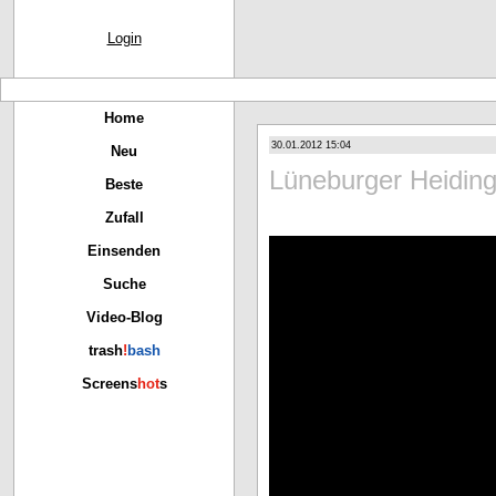
Login
Home
30.01.2012 15:04
Neu
Lüneburger Heidin
Beste
Zufall
Einsenden
Suche
Video-Blog
trash
!
bash
Screens
hot
s