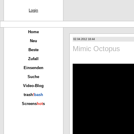
Login
Home
02.04.2012 18:44
Neu
Mimic Octopus
Beste
Zufall
Einsenden
Suche
Video-Blog
trash
!
bash
Screens
hot
s