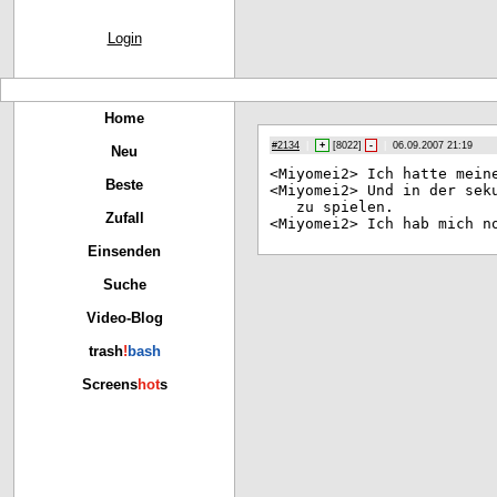
Login
Home
#2134
|
+
[
8022
]
-
|
06.09.2007 21:19
Neu
<Mi
yomei2> Ich hatte mein
Beste
<Mi
yomei2> Und in der sek
zu spielen.
Zufall
<Mi
yomei2> Ich hab mich n
Einsenden
Suche
Video-Blog
trash
!
bash
Screens
hot
s