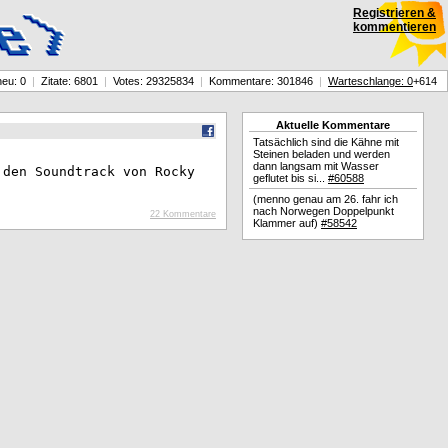
Registrieren &
kommentieren
neu: 0
|
Zitate: 6801
|
Votes: 29325834
|
Kommentare: 301846
|
Warteschlange: 0
+614
Aktuelle Kommentare
Tatsächlich sind die Kähne mit
Steinen beladen und werden
dann langsam mit Wasser
 den Soundtrack von Rocky
geflutet bis si...
#60588
(menno genau am 26. fahr ich
nach Norwegen Doppelpunkt
22 Kommentare
Klammer auf)
#58542