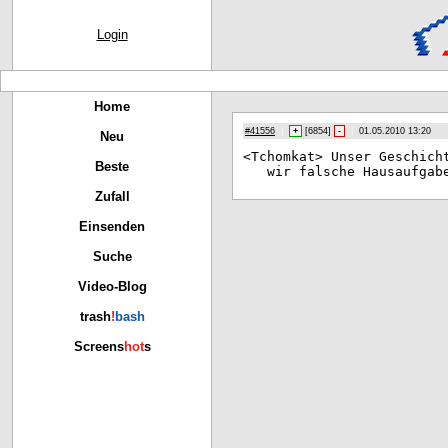
Login
Home
#41556
|
+
[
6854
]
-
|
01.05.2010 13:20
Neu
<Tc
homkat> Unser Geschich
Beste
wir falsche Hausaufgab
Zufall
Einsenden
Suche
Video-Blog
trash
!
bash
Screens
hot
s