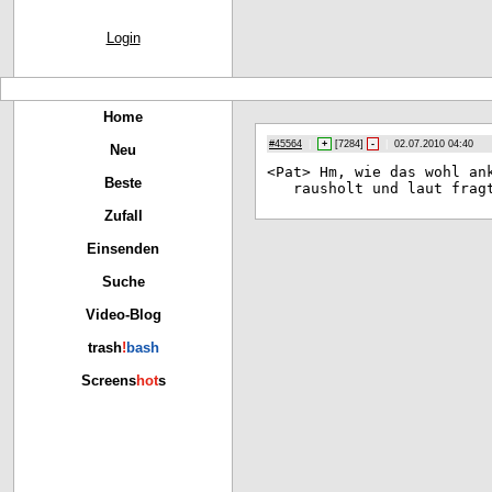
Login
Home
#45564
|
+
[
7284
]
-
|
02.07.2010 04:40
Neu
<Pa
t> Hm, wie das wohl an
Beste
rausholt und laut frag
Zufall
Einsenden
Suche
Video-Blog
trash
!
bash
Screens
hot
s