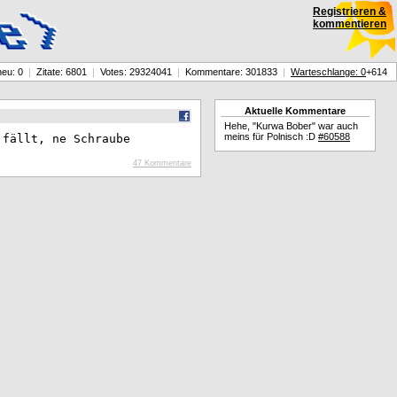
Registrieren &
kommentieren
neu: 0
|
Zitate: 6801
|
Votes: 29324041
|
Kommentare: 301833
|
Warteschlange: 0
+614
Aktuelle Kommentare
Hehe, "Kurwa Bober" war auch
meins für Polnisch :D
#60588
 fällt, ne Schraube
47 Kommentare