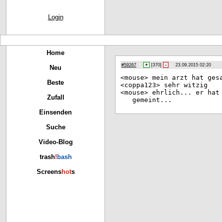
Login
Home
#59267
|
+
[
370
]
-
|
23.09.2015 02:20
Neu
<mo
use> mein arzt hat ges
Beste
<co
ppa123> sehr witzig
<mo
use> ehrlich... er hat
Zufall
gemeint...
Einsenden
Suche
Video-Blog
trash
!
bash
Screens
hot
s