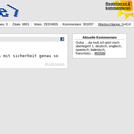
Registrieren &
kommentieren
neu: 0
|
Zitate: 6801
|
Votes: 29324655
|
Kommentare: 301837
|
Warteschlange: 0
+614
Aktuelle Kommentare
Ouha ... da muß ich jetzt noch
überlegen! 1. deutsch, englisch,
spanisch, italienisch,
französisc...
#60588
s mit sicherheit genau so
66 Kommentare