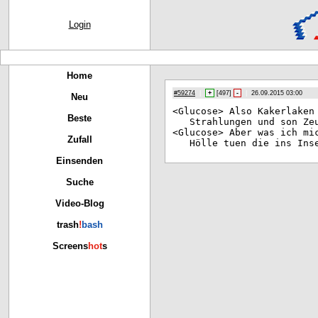
Login
Home
#59274
|
+
[
497
]
-
|
26.09.2015 03:00
Neu
<Gl
ucose> Also Kakerlaken
Beste
Strahlungen und son Ze
<Gl
ucose> Aber was ich mi
Zufall
Hölle tuen die ins Ins
Einsenden
Suche
Video-Blog
trash
!
bash
Screens
hot
s