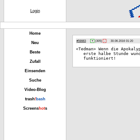
Login
Home
#59983
|
+
[
305
]
-
|
30.06.2016 01:20
Neu
<Te
dman> Wenn die Apokaly
Beste
erste halbe Stunde wun
funktioniert!
Zufall
Einsenden
Suche
Video-Blog
trash
!
bash
Screens
hot
s