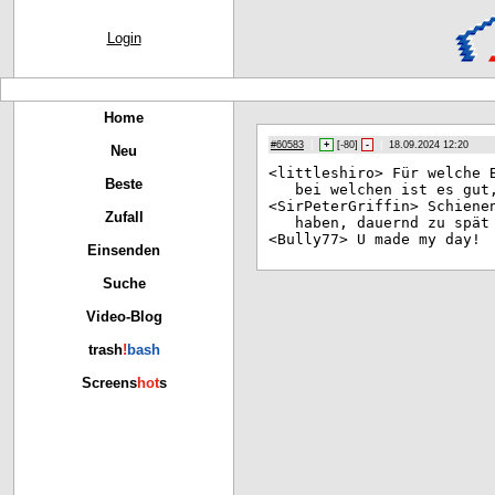
Login
Home
#60583
|
+
[
-80
]
-
|
18.09.2024 12:20
Neu
<li
ttleshiro> Für welche 
Beste
bei welchen ist es gut
<Si
rPeterGriffin> Schiene
Zufall
haben, dauernd zu spät
<Bu
lly77> U made my day!
Einsenden
Suche
Video-Blog
trash
!
bash
Screens
hot
s