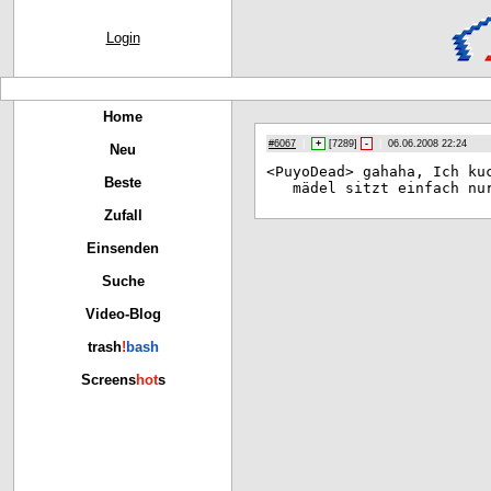
Login
Home
#6067
|
+
[
7289
]
-
|
06.06.2008 22:24
Neu
<Pu
yoDead> gahaha, Ich ku
Beste
mädel sitzt einfach nu
Zufall
Einsenden
Suche
Video-Blog
trash
!
bash
Screens
hot
s