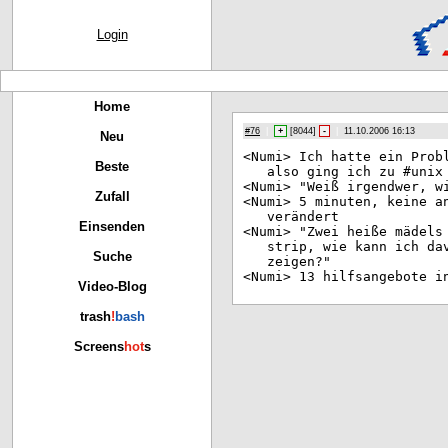
Login
Home
#76
|
+
[
8044
]
-
|
11.10.2006 16:13
Neu
<Nu
mi> Ich hatte ein Prob
Beste
also ging ich zu #unix
<Nu
mi> "Weiß irgendwer, w
Zufall
<Nu
mi> 5 minuten, keine a
verändert
Einsenden
<Nu
mi> "Zwei heiße mädels
strip, wie kann ich da
Suche
zeigen?"
<Nu
mi> 13 hilfsangebote i
Video-Blog
trash
!
bash
Screens
hot
s