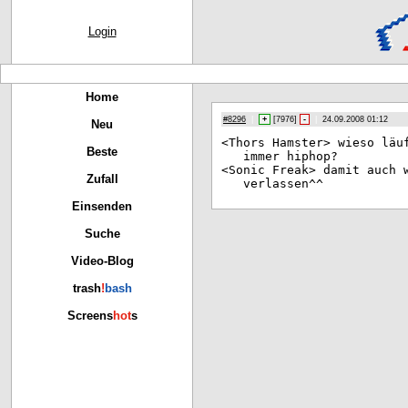
Login
Home
#8296
|
+
[
7976
]
-
|
24.09.2008 01:12
Neu
<Th
ors Hamster> wieso läu
Beste
immer hiphop?
<So
nic Freak> damit auch 
Zufall
verlassen^^
Einsenden
Suche
Video-Blog
trash
!
bash
Screens
hot
s