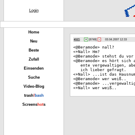
Login
Home
#985
|
+
[
6749
]
-
|
03.04.2007 12:33
Neu
<@B
eramode> nall?
Beste
<+N
all> Hm?
<@B
eramode> stehst du vor
Zufall
<@B
eramode> es hört sich 
ente vergewaltigen, ab
Einsenden
ich lieber gefragt.
<+N
all> ...ist das Hausnu
Suche
<@B
eramode> wer weiß..
<@B
eramode> ...vergewalti
Video-Blog
<+N
all> wer weiß..
trash
!
bash
Screens
hot
s