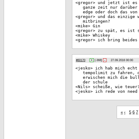
<gr
egor> und jetzt ist es
ganze zeit nur darüber
edge oder doch das von
<gr
egor> und das einzige 
mitbringen?
<mi
ke> Gin
<gr
egor> zu spät, es ist 
<mi
ke> Whiskey
<gr
egor> ich bring beides
#60170
|
+
[
-368
]
-
|
27.09.2016 00:00
<je
sko> ich hab mich echt
tempolimit zu fahren, 
erwischen mich die bul
der schule
<Ni
ls> scheiße, wie teuer
<je
sko> ich rede von need
«
‹
5
6
7