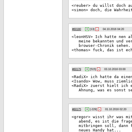
<re
uber> du willst doch a
<si
mon> doch, die Wahrhei
#60180
|
+
[
13
]
-
|
04.10.2016 04:20
<le
onHSV> Ich hatte nen a
meine bekannten und ve
browser-Chronik sehen.
<th
omas> fuck, das ist ec
#60179
|
+
[
515
]
-
|
03.10.2016 03:00
<Ra
diX> ich hatte da eine
<Is
ando> Wow, muss ziemli
<Ra
diX> zuerst hielt ich 
Ahnung, was es sonst s
#60175
|
+
[
-229
]
-
|
01.10.2016 02:20
<gr
egor> wisst ihr was mi
abend, es ist die frag
mitbringen soll, dann 
neues Handy hat...