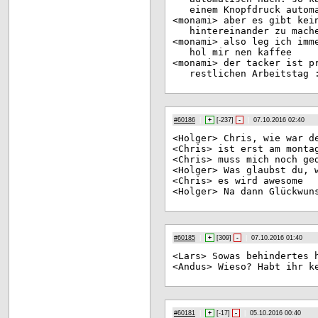
einem Knopfdruck autom
<mo
nami> aber es gibt kei
hintereinander zu mach
<mo
nami> also leg ich imm
hol mir nen kaffee
<mo
nami> der tacker ist p
restlichen Arbeitstag 
#60186
|
+
[
-237
]
-
|
07.10.2016 02:40
<Ho
lger> Chris, wie war d
<Ch
ris> ist erst am monta
<Ch
ris> muss mich noch ge
<Ho
lger> Was glaubst du, 
<Ch
ris> es wird awesome
<Ho
lger> Na dann Glückwun
#60185
|
+
[
309
]
-
|
07.10.2016 01:40
<La
rs> Sowas behindertes 
<An
dus> Wieso? Habt ihr k
#60181
|
+
[
-17
]
-
|
05.10.2016 00:40