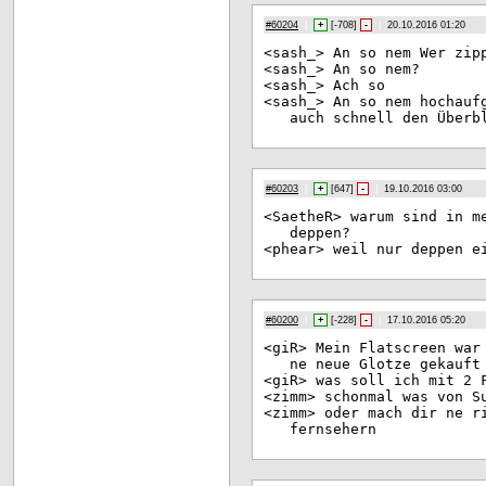
#60204
|
+
[
-708
]
-
|
20.10.2016 01:20
<sa
sh_> An so nem Wer zip
<sa
sh_> An so nem?
<sa
sh_> Ach so
<sa
sh_> An so nem hochauf
auch schnell den Überb
#60203
|
+
[
647
]
-
|
19.10.2016 03:00
<Sa
etheR> warum sind in m
deppen?
<ph
ear> weil nur deppen e
#60200
|
+
[
-228
]
-
|
17.10.2016 05:20
<gi
R> Mein Flatscreen war
ne neue Glotze gekauft
<gi
R> was soll ich mit 2 
<zi
mm> schonmal was von S
<zi
mm> oder mach dir ne r
fernsehern