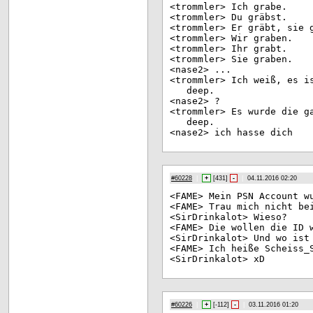
<tr
ommler> Ich grabe.
<tr
ommler> Du gräbst.
<tr
ommler> Er gräbt, sie 
<tr
ommler> Wir graben.
<tr
ommler> Ihr grabt.
<tr
ommler> Sie graben.
<na
se2> ...
<tr
ommler> Ich weiß, es i
deep.
<na
se2> ?
<tr
ommler> Es wurde die g
deep.
<na
se2> ich hasse dich
#60228
|
+
[
431
]
-
|
04.11.2016 02:20
<FA
ME> Mein PSN Account w
<FA
ME> Trau mich nicht be
<Si
rDrinkalot> Wieso?
<FA
ME> Die wollen die ID 
<Si
rDrinkalot> Und wo ist
<FA
ME> Ich heiße Scheiss_
<Si
rDrinkalot> xD
#60226
|
+
[
-112
]
-
|
03.11.2016 01:20