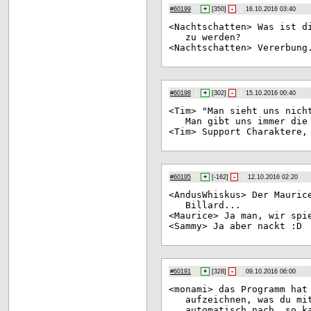
#60199
|
+
[
350
]
-
|
16.10.2016 03:40
<Na
chtschatten> Was ist d
zu werden?
<Na
chtschatten> Vererbung
#60198
|
+
[
302
]
-
|
15.10.2016 00:40
<Ti
m> "Man sieht uns nich
Man gibt uns immer die
<Ti
m> Support Charaktere,
#60195
|
+
[
-162
]
-
|
12.10.2016 02:20
<An
dusWhiskus> Der Mauric
Billard...
<Ma
urice> Ja man, wir spi
<Sa
mmy> Ja aber nackt :D
#60191
|
+
[
328
]
-
|
09.10.2016 06:00
<mo
nami> das Programm hat
aufzeichnen, was du mi
automatisch nach. so k