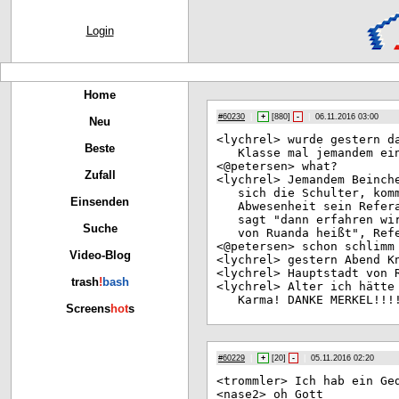
Login
Home
#60230
|
+
[
880
]
-
|
06.11.2016 03:00
Neu
<ly
chrel> wurde gestern d
Beste
Klasse mal jemandem ei
<@p
etersen> what?
Zufall
<ly
chrel> Jemandem Beinch
sich die Schulter, kom
Einsenden
Abwesenheit sein Refer
sagt "dann erfahren wi
Suche
von Ruanda heißt", Ref
<@p
etersen> schon schlimm
Video-Blog
<ly
chrel> gestern Abend K
<ly
chrel> Hauptstadt von 
trash
!
bash
<ly
chrel> Alter ich hätte
Karma! DANKE MERKEL!!!
Screens
hot
s
#60229
|
+
[
20
]
-
|
05.11.2016 02:20
<tr
ommler> Ich hab ein Ge
<na
se2> oh Gott