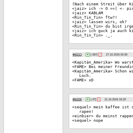
(Na
ch einem Streit über K
<ja
iz> ich -> O ==| <- pi
<ja
iz> KABLAM
<Ri
n_Tin_Tin> ftw?!
<ja
iz> lassen wirs, ok?
<Ri
n_Tin_Tin> du bist irg
<ja
iz> ich guck ja auch k
<Ri
n_Tin_Tin> ._.
#60213
|
+
[
-397
]
-
|
27.10.2016 02:00
<Ka
pitän_Amerika> Wo wars
<FA
ME> Bei meiner Freundi
<Ka
pitän_Amerika> Schon w
Loch.
<FA
ME> xD
#60206
|
+
[
-37
]
-
|
21.10.2016 16:20
<se
quel> mein kaffee ist 
rapen!
<ei
nbier> du meinst rappe
<se
quel> nope