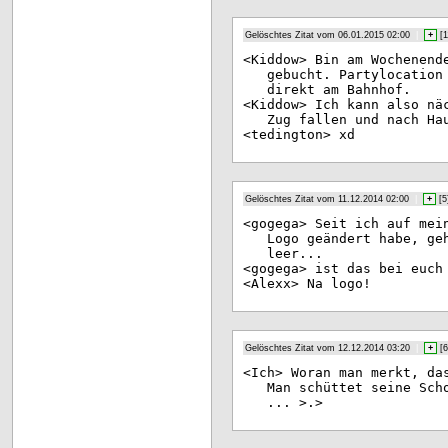
Gelöschtes Zitat vom 06.01.2015 02:00
|
+
[
1
<Ki
ddow> Bin am Wochenend
gebucht. Partylocation
direkt am Bahnhof.
<Ki
ddow> Ich kann also nä
Zug fallen und nach Ha
<te
dington> xd
Gelöschtes Zitat vom 11.12.2014 02:00
|
+
[
5
<go
gega> Seit ich auf mei
Logo geändert habe, ge
leer...
<go
gega> ist das bei euch
<Al
exx> Na logo!
Gelöschtes Zitat vom 12.12.2014 03:20
|
+
[
6
<Ic
h> Woran man merkt, da
Man schüttet seine Sch
... >.>