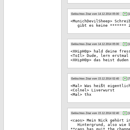
Gelöschtes Zitat vom 14.12.2014 05:00
|
+
[
1
<Mu
nichDevilSheep> Schrei
gibt es keine ******* 
Gelöschtes Zitat vom 14.12.2014 05:00
|
+
[
1
<XH
ipH0p> hald deine fres
<To
Il> Dude, lern erstmal
<XH
ipH0p> das heist duden
Gelöschtes Zitat vom 15.12.2014 02:40
|
+
[
7
<Ma
l> Was heißt eigentlic
<Co
lnel> Liverwurst
<Ma
l> thx
Gelöschtes Zitat vom 15.12.2014 02:40
|
+
[
1
<ca
os> Mein Nick gehört i
Hintergrund, also wie 
**c
aos has quit the chann