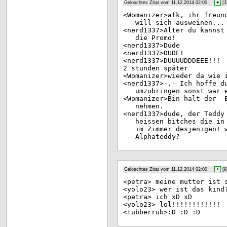
Gelöschtes Zitat vom 11.12.2014 02:00
|
+
[
3
<Wo
manizer>afk, ihr freun
will sich ausweinen...
<ne
rd1337>Alter du kannst
die Promo!
<ne
rd1337>Dude
<ne
rd1337>DUDE!
<ne
rd1337>DUUUUDDDEEE!!!
2 s
tunden später
<Wo
manizer>wieder da wie 
<ne
rd1337>-.- Ich hoffe d
umzubringen sonst war 
<Wo
manizer>Bin halt der B
nehmen.
<ne
rd1337>dude, der Teddy
heissen bitches die in
im Zimmer desjenigen! 
Alphateddy?
Gelöschtes Zitat vom 11.12.2014 02:00
|
+
[
9
<pe
tra> meine mutter ist 
<yo
lo23> wer ist das kind
<pe
tra> ich xD xD
<yo
lo23> lol!!!!!!!!!!!!
<tu
bberrub>:D :D :D