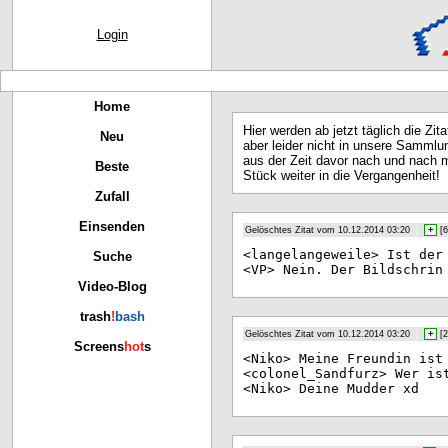
Login
Home
Hier werden ab jetzt täglich die Zit
Neu
aber leider nicht in unsere Sammlu
aus der Zeit davor nach und nach m
Beste
Stück weiter in die Vergangenheit!
Zufall
Einsenden
Gelöschtes Zitat vom 10.12.2014 03:20
|
+
[
6
<la
ngelangeweile> Ist der
Suche
<VP
> Nein. Der Bildschrin
Video-Blog
trash
!
bash
Gelöschtes Zitat vom 10.12.2014 03:20
|
+
[
2
Screens
hot
s
<Ni
ko> Meine Freundin ist
<co
lonel_Sandfurz> Wer is
<Ni
ko> Deine Mudder xd