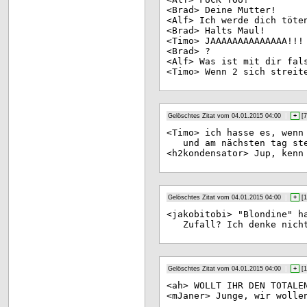
<Br
ad> Deine Mutter!
<Al
f> Ich werde dich töte
<Br
ad> Halts Maul!
<Ti
mo> JAAAAAAAAAAAAAA!!!
<Br
ad> ?
<Al
f> Was ist mit dir fal
<Ti
mo> Wenn 2 sich streit
Gelöschtes Zitat vom 04.01.2015 04:00
|
+
[
7
<Ti
mo> ich hasse es, wenn
und am nächsten tag st
<h2
kondensator> Jup, kenn
Gelöschtes Zitat vom 04.01.2015 04:00
|
+
[
1
<ja
kobitobi> "Blondine" h
Zufall? Ich denke nich
Gelöschtes Zitat vom 04.01.2015 04:00
|
+
[
1
<ah
> WOLLT IHR DEN TOTALE
<mJ
aner> Junge, wir wolle