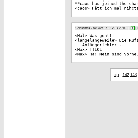
**c
aos has joined the cha
<ca
os> Hätt ich mal nihct
Gelöschtes Zitat vom 15.12.2014 23:00
|
+
[
1
<Ma
l> Was geht!!
<la
ngelangeweile> Die Ruf
Anfängerfehler...
<Ma
x> !!LOL
<Ma
x> Ha! Mein sind vorne
«
‹
142
143