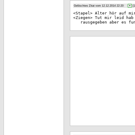
Gelöschtes Zitat vom 12.12.2014 22:20
|
+
[
1
<St
apel> Alter hör auf mi
<Zi
egen> Tut mir leid hab
rausgegeben aber es fu