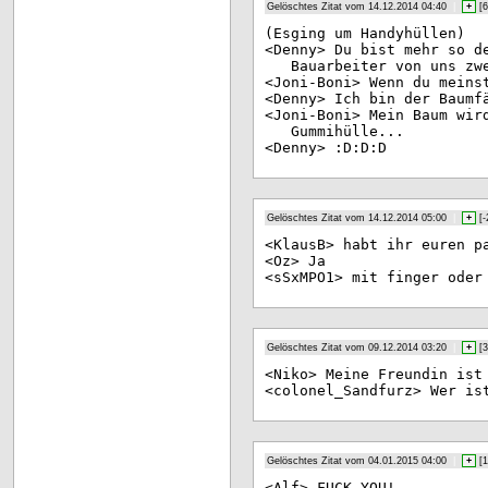
Gelöschtes Zitat vom 14.12.2014 04:40
|
+
[
6
(Es
ging um Handyhüllen)
<De
nny> Du bist mehr so d
Bauarbeiter von uns zw
<Jo
ni-Boni> Wenn du meins
<De
nny> Ich bin der Baumf
<Jo
ni-Boni> Mein Baum wir
Gummihülle...
<De
nny> :D:D:D
Gelöschtes Zitat vom 14.12.2014 05:00
|
+
[
-
<Kl
ausB> habt ihr euren p
<Oz
> Ja
<sS
xMPO1> mit finger oder
Gelöschtes Zitat vom 09.12.2014 03:20
|
+
[
3
<Ni
ko> Meine Freundin ist
<co
lonel_Sandfurz> Wer is
Gelöschtes Zitat vom 04.01.2015 04:00
|
+
[
1
<Al
f> FUCK YOU!