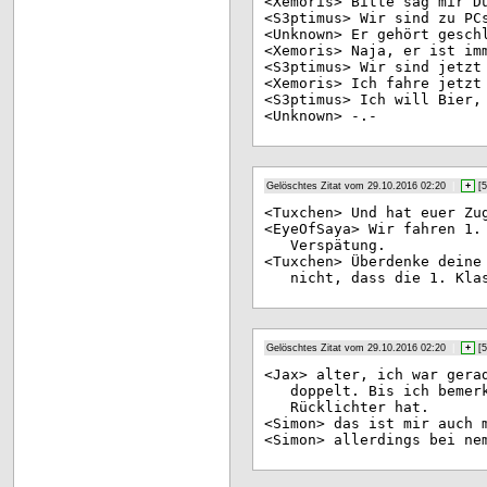
<Xe
moris> Bitte sag mir D
<S3
ptimus> Wir sind zu PC
<Un
known> Er gehört gesch
<Xe
moris> Naja, er ist im
<S3
ptimus> Wir sind jetzt
<Xe
moris> Ich fahre jetzt
<S3
ptimus> Ich will Bier,
<Un
known> -.-
Gelöschtes Zitat vom 29.10.2016 02:20
|
+
[
5
<Tu
xchen> Und hat euer Zu
<Ey
eOfSaya> Wir fahren 1.
Verspätung.
<Tu
xchen> Überdenke deine
nicht, dass die 1. Kla
Gelöschtes Zitat vom 29.10.2016 02:20
|
+
[
5
<Ja
x> alter, ich war gera
doppelt. Bis ich bemer
Rücklichter hat.
<Si
mon> das ist mir auch 
<Si
mon> allerdings bei ne