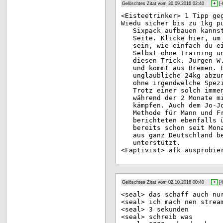
Gelöschtes Zitat vom 30.09.2016 02:40
|
+
[
-
<Ei
steetrinker> 1 Tipp ge
Wie
du sicher bis zu 1kg p
Sixpack aufbauen kanns
Seite. Klicke hier, um
sein, wie einfach du e
Selbst ohne Training u
diesen Trick. Jürgen W
und kommt aus Bremen. 
unglaubliche 24kg abzu
ohne irgendwelche Spez
Trotz einer solch imme
während der 2 Monate m
kämpfen. Auch dem Jo-J
Methode für Mann und F
berichteten ebenfalls 
bereits schon seit Mon
aus ganz Deutschland b
unterstützt.
<Fa
ptivist> afk ausprobie
Gelöschtes Zitat vom 02.10.2016 00:40
|
+
[
4
<se
al> das schaff auch nu
<se
al> ich mach nen strea
<se
al> 3 sekunden
<se
al> schreib was