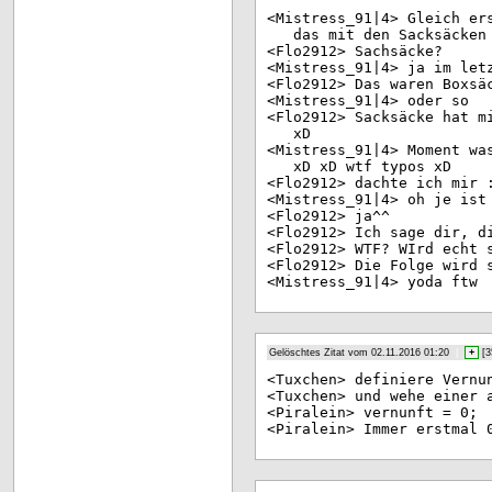
<Mi
stress_91|4> Gleich er
das mit den Sacksäcken
<Fl
o2912> Sachsäcke?
<Mi
stress_91|4> ja im let
<Fl
o2912> Das waren Boxsä
<Mi
stress_91|4> oder so
<Fl
o2912> Sacksäcke hat m
xD
<Mi
stress_91|4> Moment wa
xD xD wtf typos xD
<Fl
o2912> dachte ich mir 
<Mi
stress_91|4> oh je ist
<Fl
o2912> ja^^
<Fl
o2912> Ich sage dir, d
<Fl
o2912> WTF? WIrd echt 
<Fl
o2912> Die Folge wird 
<Mi
stress_91|4> yoda ftw
Gelöschtes Zitat vom 02.11.2016 01:20
|
+
[
3
<Tu
xchen> definiere Vernu
<Tu
xchen> und wehe einer 
<Pi
ralein> vernunft = 0;
<Pi
ralein> Immer erstmal 