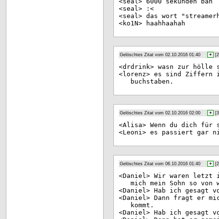
<se
al> 6000 sekunden ban
<se
al> :<
<se
al> das wort "streamer
<ko
1N> haahhaahah
Gelöschtes Zitat vom 02.10.2016 01:40
|
+
[
2
<dr
drink> wasn zur hölle 
<lo
renz> es sind Ziffern 
buchstaben.
Gelöschtes Zitat vom 02.10.2016 02:00
|
+
[
3
<Al
isa> Wenn du dich für 
<Le
oni> es passiert gar n
Gelöschtes Zitat vom 06.10.2016 01:40
|
+
[
2
<Da
niel> Wir waren letzt 
mich mein Sohn so von 
<Da
niel> Hab ich gesagt v
<Da
niel> Dann fragt er mi
kommt.
<Da
niel> Hab ich gesagt v