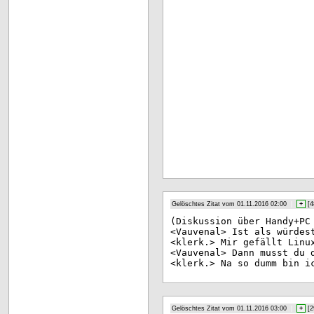
Gelöschtes Zitat vom 01.11.2016 02:00
|
+
[
4
(Di
skussion über Handy+PC
<Va
uvenal> Ist als würdes
<kl
erk.> Mir gefällt Linu
<Va
uvenal> Dann musst du 
<kl
erk.> Na so dumm bin i
Gelöschtes Zitat vom 01.11.2016 03:00
|
+
[
2