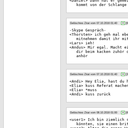
<Da
niel> Dann hat er geme
kommt von der Schlange
Gelöschtes Zitat vom 07.10.2016 01:40
|
+
[
6
-Sk
ype Gespräch-
<Th
orsten> ich geh mal eb
mitnehmen damit ihr mi
<La
rs> ieh!
<An
dus> Mir egal. Macht e
dir beim kacken zuhör 
anhör
Gelöschtes Zitat vom 07.10.2016 01:40
|
+
[
3
<An
di> Hey Elia, hast du 
<El
ia> kuss Referat mache
<El
ia> *muss
<An
di> kuss zurück
Gelöschtes Zitat vom 08.10.2016 01:00
|
+
[
6
<us
er1> Ich bin ziemlich 
könnten, sie einen bri