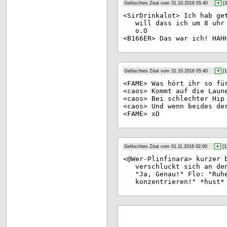
Gelöschtes Zitat vom 31.10.2016 05:40
|
+
[
3
<Si
rDrinkalot> Ich hab ge
will dass ich um 8 uhr
o.O
<B1
66ER> Das war ich! HAH
Gelöschtes Zitat vom 31.10.2016 05:40
|
+
[
1
<FA
ME> Was hört ihr so fü
<ca
os> Kommt auf die Laun
<ca
os> Bei schlechter Hip
<ca
os> Und wenn beides de
<FA
ME> xD
Gelöschtes Zitat vom 01.11.2016 02:00
|
+
[
1
<@W
er-Plinfinara> kurzer 
verschluckt sich an de
"Ja, Genau!" Flo: "Ruh
konzentrieren!" *hust*