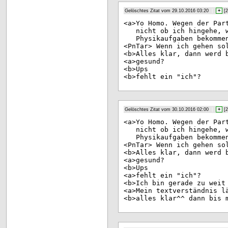
Gelöschtes Zitat vom 29.10.2016 03:20
|
+
[
2
<a>
Yo Homo. Wegen der Par
nicht ob ich hingehe, 
Physikaufgaben bekomme
<Pn
Tar> Wenn ich gehen so
<b>
Alles klar, dann werd 
<a>
gesund?
<b>
Ups
<b>
fehlt ein "ich"?
Gelöschtes Zitat vom 30.10.2016 02:00
|
+
[
2
<a>
Yo Homo. Wegen der Par
nicht ob ich hingehe, 
Physikaufgaben bekomme
<Pn
Tar> Wenn ich gehen so
<b>
Alles klar, dann werd 
<a>
gesund?
<b>
Ups
<a>
fehlt ein "ich"?
<b>
Ich bin gerade zu weit
<a>
Mein textverständnis l
<b>
alles klar^^ dann bis 