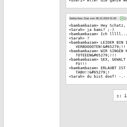
<us
er2> Alter die ganze W
Gelöschtes Zitat vom 08.10.2016 01:00
|
+
[
-
<ba
mbambazam> Hey Schatz,
<Sa
rah> ja bami? ;-)
<ba
mbambazam> Ich lllll..
<Sa
rah> ?
<ba
mbambazam> LEIDER BIN 
VERBOOOOTEN!&#65279;!!
<ba
mbambazam> WIR SINGEN 
TOTEEEN&#65279;!!!
<ba
mbambazam> SEX, GEWALT
FU!!!
<ba
mbambazam> ERLAUBT IST
TABU!!&#65279;!
<Sa
rah> du bist doof! -.-
«
‹
1