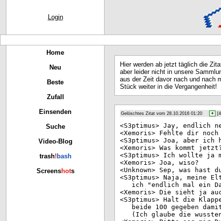
Login
Home
Hier werden ab jetzt täglich die Zit
Neu
aber leider nicht in unsere Sammlu
aus der Zeit davor nach und nach m
Beste
Stück weiter in die Vergangenheit!
Zufall
Einsenden
Gelöschtes Zitat vom 28.10.2016 01:20
|
+
[
4
<S3
ptimus> Jay, endlich n
Suche
<Xe
moris> Fehlte dir noch
<S3
ptimus> Joa, aber ich 
Video-Blog
<Xe
moris> Was kommt jetzt
<S3
ptimus> Ich wollte ja 
trash
!
bash
<Xe
moris> Joa, wiso?
<Un
known> Sep, was hast d
Screens
hot
s
<S3
ptimus> Naja, meine El
ich "endlich mal ein D
<Xe
moris> Die sieht ja au
<S3
ptimus> Halt die Klapp
beide 100 gegeben dami
(Ich glaube die wusste