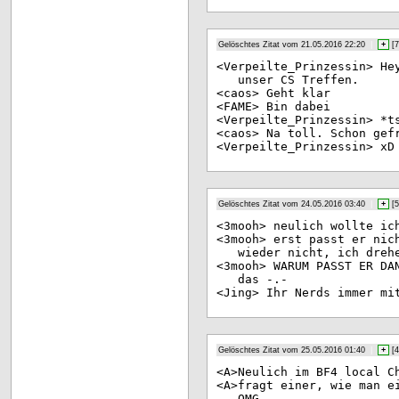
Gelöschtes Zitat vom 21.05.2016 22:20
|
+
[
7
<Ve
rpeilte_Prinzessin> He
unser CS Treffen.
<ca
os> Geht klar
<FA
ME> Bin dabei
<Ve
rpeilte_Prinzessin> *t
<ca
os> Na toll. Schon gef
<Ve
rpeilte_Prinzessin> xD
Gelöschtes Zitat vom 24.05.2016 03:40
|
+
[
5
<3m
ooh> neulich wollte ic
<3m
ooh> erst passt er nic
wieder nicht, ich dreh
<3m
ooh> WARUM PASST ER DA
das -.-
<Ji
ng> Ihr Nerds immer mi
Gelöschtes Zitat vom 25.05.2016 01:40
|
+
[
4
<A>
Neulich im BF4 local C
<A>
fragt einer, wie man e
OMG