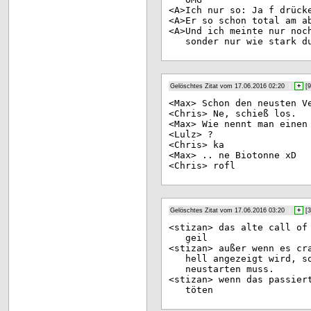
<A>
Ich nur so: Ja f drück
<A>
Er so schon total am a
<A>
Und ich meinte nur noc
sonder nur wie stark d
Gelöschtes Zitat vom 17.06.2016 02:20
|
+
[
9
<Ma
x> Schon den neusten V
<Ch
ris> Ne, schieß los.
<Ma
x> Wie nennt man einen
<Lu
lz> ?
<Ch
ris> ka
<Ma
x> .. ne Biotonne xD
<Ch
ris> rofl
Gelöschtes Zitat vom 17.06.2016 03:20
|
+
[
3
<st
izan> das alte call of
geil
<st
izan> außer wenn es cr
hell angezeigt wird, s
neustarten muss.
<st
izan> wenn das passier
töten