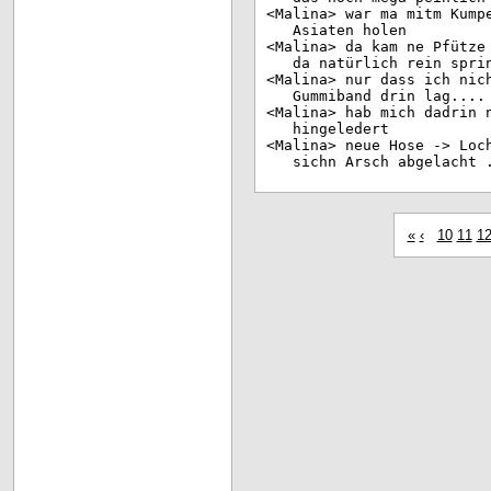
<Ma
lina> war ma mitm Kump
Asiaten holen
<Ma
lina> da kam ne Pfütze
da natürlich rein spri
<Ma
lina> nur dass ich nic
Gummiband drin lag....
<Ma
lina> hab mich dadrin 
hingeledert
<Ma
lina> neue Hose -> Loc
sichn Arsch abgelacht 
«
‹
10
11
1