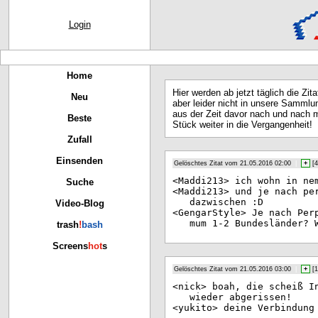
Login
Home
Hier werden ab jetzt täglich die Zit
Neu
aber leider nicht in unsere Sammlu
aus der Zeit davor nach und nach m
Beste
Stück weiter in die Vergangenheit!
Zufall
Einsenden
Gelöschtes Zitat vom 21.05.2016 02:00
|
+
[
4
<Ma
ddi213> ich wohn in ne
Suche
<Ma
ddi213> und je nach pe
dazwischen :D
Video-Blog
<Ge
ngarStyle> Je nach Per
mum 1-2 Bundesländer? 
trash
!
bash
Screens
hot
s
Gelöschtes Zitat vom 21.05.2016 03:00
|
+
[
1
<ni
ck> boah, die scheiß I
wieder abgerissen!
<yu
kito> deine Verbindung