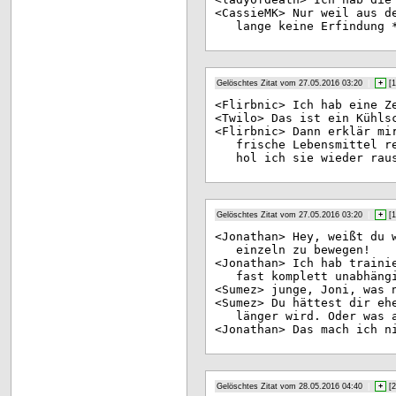
<Ca
ssieMK> Nur weil aus d
lange keine Erfindung 
Gelöschtes Zitat vom 27.05.2016 03:20
|
+
[
1
<Fl
irbnic> Ich hab eine Z
<Tw
ilo> Das ist ein Kühls
<Fl
irbnic> Dann erklär mi
frische Lebensmittel r
hol ich sie wieder rau
Gelöschtes Zitat vom 27.05.2016 03:20
|
+
[
1
<Jo
nathan> Hey, weißt du 
einzeln zu bewegen!
<Jo
nathan> Ich hab traini
fast komplett unabhäng
<Su
mez> junge, Joni, was 
<Su
mez> Du hättest dir eh
länger wird. Oder was 
<Jo
nathan> Das mach ich n
Gelöschtes Zitat vom 28.05.2016 04:40
|
+
[
2