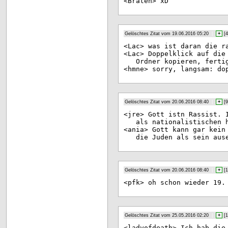
<Br
aten> xD
Gelöschtes Zitat vom 19.06.2016 05:20
|
+
[
4
<La
c> was ist daran die r
<La
c> Doppelklick auf die
Ordner kopieren, ferti
<hm
ne> sorry, langsam: do
Gelöschtes Zitat vom 20.06.2016 08:40
|
+
[
9
<jr
e> Gott istn Rassist. 
als nationalistischen 
<an
ia> Gott kann gar kein
die Juden als sein aus
Gelöschtes Zitat vom 20.06.2016 08:40
|
+
[
1
<pf
k> oh schon wieder 19.
Gelöschtes Zitat vom 25.05.2016 02:20
|
+
[
1
<la
dyofdeath> Ich hab die