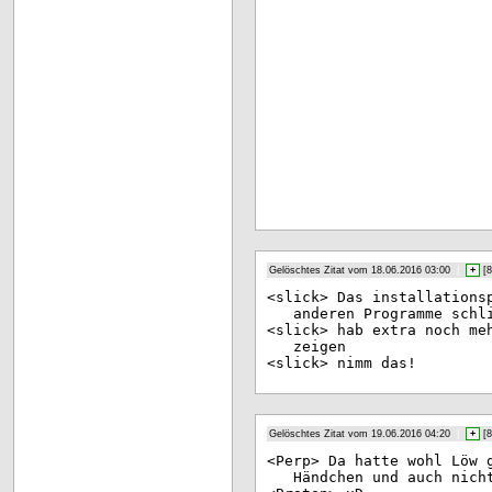
Gelöschtes Zitat vom 18.06.2016 03:00
|
+
[
8
<sl
ick> Das installations
anderen Programme schl
<sl
ick> hab extra noch me
zeigen
<sl
ick> nimm das!
Gelöschtes Zitat vom 19.06.2016 04:20
|
+
[
8
<Pe
rp> Da hatte wohl Löw 
Händchen und auch nich