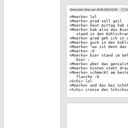
Gelöschtes Zitat vom 18.06.2016 02:00
|
+
[
1
<Mo
erko> lol
<Mo
erko> grad voll geil
<Mo
erko> heut mittag hab 
<Mo
erko> hab also das Bie
stand in den Kühlschra
<Mo
erko> grad geh ich in 
<Mo
erko> guck in den kühl
<Mo
erko> "wo ist denn das
<Mo
erko> :D
<Mo
erko> bier stand im Ge
bier :
<Mo
erko> aber das genials
<Mo
erko> hinten steht dra
<Mo
erko> schmeckt am best
flasche :D
<Sc
hi> lol
<Mo
erko> und das bei Schö
<Sc
hi> ironie des Schicks