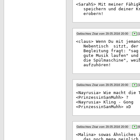
<Sa
rahS> Mit meiner Fähig
speichern und deiner K
erobern!
Gelöschtes Zitat vom 29.05.2016 20:00
|
+
[
1
<cl
aus> Wenn Du mit jeman
Nebentisch sitzt, der 
Begleitung fragt: "sag
gute Musik laufen" und
die Spülmaschine", wei
aufzuhören!
Gelöschtes Zitat vom 29.05.2016 20:00
|
+
[
1
<Na
yrusia> Wie macht die 
<Pr
inzessinSanMuhh> ?
<Na
yrusia> Kling - Gong
<Pr
inzessinSanMuhh> xD
Gelöschtes Zitat vom 29.05.2016 20:00
|
+
[
6
<Ma
lina> sowas Ähnliches 
das noch mega peinlich