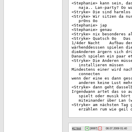
<St
ephanie> kann sein, da
naja.. Lan-party? Oo w
<St
ryke> Die sind harmlos
<St
ryke> Wir sitzen da nu
pr0ns 0o
<St
ephanie> jap
<St
ephanie> genau
<St
ryke> nix besonderes a
<St
ryke> Quatsch 0o Das 
1/4
der Nacht Aufbau der
wär
henddesssen spielen di
die
Anderen ärgern sich dr
Dan
ach spielen ein paar e
<St
ryke> Die Anderen müss
installieren müssen
Min
destens einer wird nac
connecten
wen
n der eine es dann ges
anderen keine Lust meh
<St
ryke> dann geht dassel
Irg
endwann artet das so a
spielt oder musik hört
miteinander über Lan (
<St
ryke> am nächsten Tag 
erzählen rum wie geil 
#17444
|
+
[
9087
]
-
|
08.07.2009 01:40