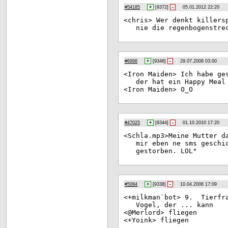
#54185
|
+
[
9372
]
-
|
05.01.2012 22:20
<ch
ris> Wer denkt killers
nie die regenbogenstre
#6998
|
+
[
9346
]
-
|
29.07.2008 03:00
<Ir
on Maiden> Ich habe ge
der hat ein Happy Meal
<Ir
on Maiden> O_O
#47025
|
+
[
9344
]
-
|
01.10.2010 17:20
<Sc
hla.mp3>Meine Mutter d
mir eben ne sms geschi
gestorben. LOL"
#5084
|
+
[
9338
]
-
|
10.04.2008 17:09
<+m
ilkman`bot> 9. Tierfra
Vogel, der ... kann
<@M
erlord> fliegen
<+Y
oink> fliegen