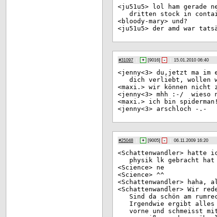
<ju
51u5> lol ham gerade n
dritten stock in conta
<bl
oody-mary> und?
<ju
51u5> der amd war tats
#31097
|
+
[
9016
]
-
|
15.01.2010 06:40
<je
nny<3> du,jetzt ma im 
dich verliebt, wollen 
<ma
xi.> wir können nicht 
<je
nny<3> mhh :-/ wieso 
<ma
xi.> ich bin spiderman
<je
nny<3> arschloch -.-
#25048
|
+
[
9005
]
-
|
06.11.2009 16:20
<Sc
hattenwandler> hatte i
physik lk gebracht hat
<Sc
ience> ne
<Sc
ience> ^^
<Sc
hattenwandler> haha, a
<Sc
hattenwandler> Wir red
Sind da schön am rumre
Irgendwie ergibt alles
vorne und schmeisst mi