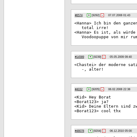
#6574
|
+
[
9292
]
-
|
07.07.2008 01:43
<Ha
nna> Ich bin den ganze
total irre!
<Ha
nna> Es ist, als würde
Voodoopuppe von mir ru
#14589
|
+
[
9239
]
-
|
05.05.2009 09:40
<Ch
astei> der moderne sat
-, alter!
#4032
|
+
[
9205
]
-
|
06.02.2008 22:38
<Ki
d> Hey Borat
<Bo
rat123> ja?
<Ki
d> Deine Eltern sind z
<Bo
rat123> cool thx
#48078
|
+
[
9204
]
-
|
06.12.2010 05:00