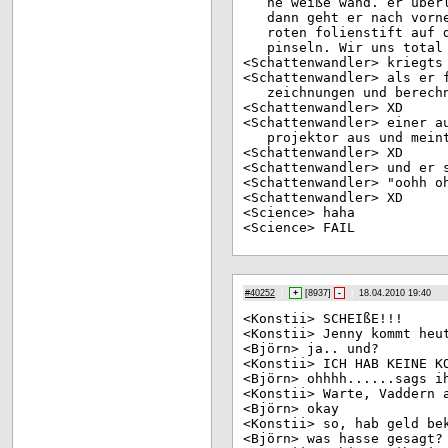
ne weiße wand. er über
dann geht er nach vorn
roten folienstift auf 
pinseln. Wir uns total
<Sc
hattenwandler> kriegts
<Sc
hattenwandler> als er 
zeichnungen und berech
<Sc
hattenwandler> XD
<Sc
hattenwandler> einer a
projektor aus und mein
<Sc
hattenwandler> XD
<Sc
hattenwandler> und er 
<Sc
hattenwandler> "oohh o
<Sc
hattenwandler> XD
<Sc
ience> haha
<Sc
ience> FAIL
#40252
|
+
[
8937
]
-
|
18.04.2010 19:40
<Ko
nstii> SCHEIßE!!!
<Ko
nstii> Jenny kommt heu
<Bj
örn> ja.. und?
<Ko
nstii> ICH HAB KEINE K
<Bj
örn> ohhhh......sags i
<Ko
nstii> Warte, Vaddern 
<Bj
örn> okay
<Ko
nstii> so, hab geld be
<Bj
örn> was hasse gesagt?