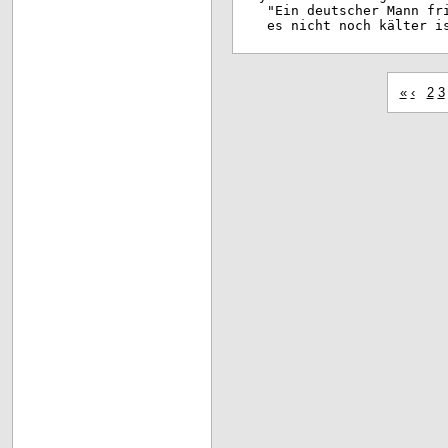
"Ein deutscher Mann fr
es nicht noch kälter i
«
‹
2
3