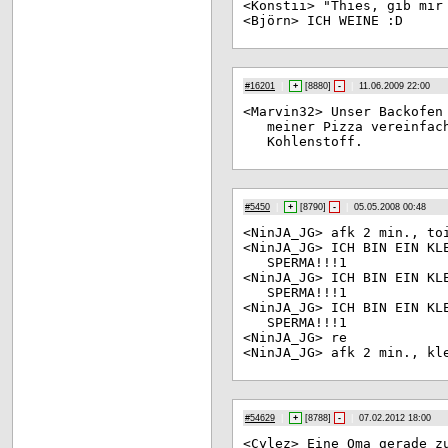
<Ko
nstii> "Thies, gib mir
<Bj
örn> ICH WEINE :D
#16201
|
+
[
8880
]
-
|
11.06.2009 22:00
<Ma
rvin32> Unser Backofen
meiner Pizza vereinfac
Kohlenstoff.
#5450
|
+
[
8790
]
-
|
05.05.2008 00:48
<Ni
nJA_JG> afk 2 min., to
<Ni
nJA_JG> ICH BIN EIN KL
SPERMA!!!1
<Ni
nJA_JG> ICH BIN EIN KL
SPERMA!!!1
<Ni
nJA_JG> ICH BIN EIN KL
SPERMA!!!1
<Ni
nJA_JG> re
<Ni
nJA_JG> afk 2 min., kl
#54629
|
+
[
8788
]
-
|
07.02.2012 18:00
<Cy
lez> Eine Oma gerade z