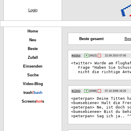
Login
Home
Beste gesamt
Bes
Neu
Beste
#46964
|
+
[
9422
]
-
|
22.09.2010 07:00
Zufall
<tw
itter> Wurde am Flugha
Einsenden
Frage "Haben Sie Schus
nicht die richtige Ant
Suche
Video-Blog
#22840
|
+
[
9398
]
-
|
07.10.2009 19:20
trash
!
bash
<pe
terpan> Deine Titten h
Screens
hot
s
<bu
msebiene> Halt die Fre
<pe
terpan> Ne, ist doch s
<bu
msebienee> Bist du beh
<pe
terpan> Sag ich ja.. ^