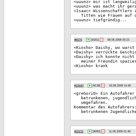
<uu
unz> mir ist langweili
<uu
unz> was macht ihr ger
<Is
aac> Wissenschaftlern 
Titten wie Frauen auf 
<uu
unz> tiefgründig...
#6076
|
+
[
9181
]
-
|
08.06.2008 00:23
<Ki
osho> Daishy, wo warst
<Da
ishy> verrückte Geschi
<Da
ishy> ich konnte nicht
meiner Freundin spazie
<Ki
osho> krank
#19440
|
+
[
9138
]
-
|
16.08.2009 14:40
<gr
eGoriO> Ein Autofahrer
betrunkenen, jugendlic
umgefahren.
Kom
mentar des Autofahrers
betrunkenen Jugendlich
#16151
|
+
[
9093
]
-
|
11.06.2009 01:40