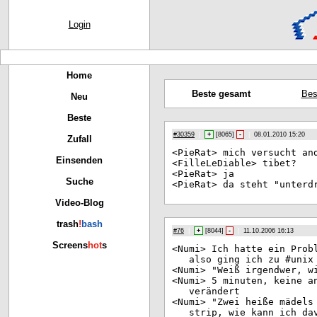
Login
Home
Beste gesamt
Bes
Neu
Beste
#30359
|
+
[
8065
]
-
|
08.01.2010 15:20
Zufall
<Pi
eRat> mich versucht an
Einsenden
<Fi
lleLeDiable> tibet?
<Pi
eRat> ja
Suche
<Pi
eRat> da steht "unterd
Video-Blog
trash
!
bash
#76
|
+
[
8044
]
-
|
11.10.2006 16:13
Screens
hot
s
<Nu
mi> Ich hatte ein Prob
also ging ich zu #unix
<Nu
mi> "Weiß irgendwer, w
<Nu
mi> 5 minuten, keine a
verändert
<Nu
mi> "Zwei heiße mädels
strip, wie kann ich da