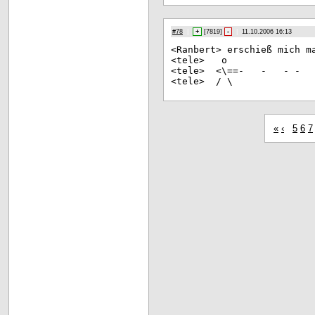
#78
|
+
[
7819
]
-
|
11.10.2006 16:13
<Ra
nbert> erschieß mich m
<te
le> o \O
<te
le> <\==- - - - -
<te
le> /
«
‹
5
6
7