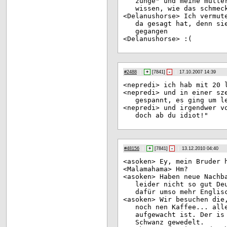
zunge" und meine mutte
wissen, wie das schmec
<De
lanushorse> Ich vermut
da gesagt hat, denn si
gegangen
<De
lanushorse> :(
#2488
|
+
[
7841
]
-
|
17.10.2007 14:39
<ne
predi> ich hab mit 20 
<ne
predi> und in einer sz
gespannt, es ging um l
<ne
predi> und irgendwer v
doch ab du idiot!"
#48156
|
+
[
7841
]
-
|
13.12.2010 04:40
<as
oken> Ey, mein Bruder 
<Ma
lamahama> Hm?
<as
oken> Haben neue Nachb
leider nicht so gut De
dafür umso mehr Englis
<as
oken> Wir besuchen die
noch nen Kaffee... all
aufgewacht ist. Der is
Schwanz gewedelt.