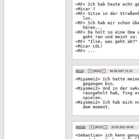
<RF
> Ich hab heute echt g
<Mi
ca> ?
<RF
> Sitze in der Straßen
los.
<RF
> Ich hab mir schon üb
hören...
<RF
> Da holt so eine Oma 
geht ran und meint so:
<RF
> "Ilse, was geht ab?"
<Mi
ca> LOL!
<RF
> ...
#2134
|
+
[
8022
]
-
|
06.09.2007 21:19
<Mi
yomei2> Ich hatte mein
gegangen bin.
<Mi
yomei2> Und in der sek
rausgeholt hab, fing e
spielen.
<Mi
yomei2> Ich hab mich n
dem moment.
#50326
|
+
[
8015
]
-
|
10.05.2011 09:40
<Se
bastian> ich kenn genu