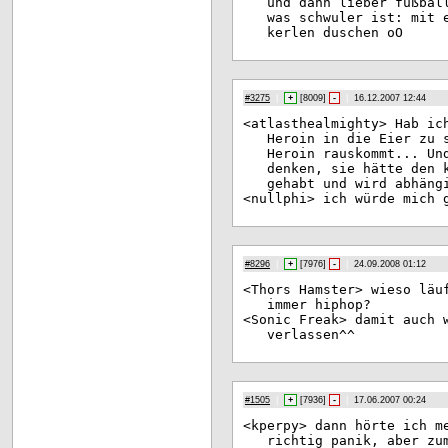
und dann lieber fußbal
was schwuler ist: mit 
kerlen duschen oO
#3275
|
+
[
8009
]
-
|
16.12.2007 12:44
<at
lasthealmighty> Hab ic
Heroin in die Eier zu 
Heroin rauskommt... Un
denken, sie hätte den 
gehabt und wird abhäng
<nu
llphi> ich würde mich 
#8296
|
+
[
7976
]
-
|
24.09.2008 01:12
<Th
ors Hamster> wieso läu
immer hiphop?
<So
nic Freak> damit auch 
verlassen^^
#1505
|
+
[
7936
]
-
|
17.06.2007 00:24
<kp
erpy> dann hörte ich m
richtig panik, aber zu