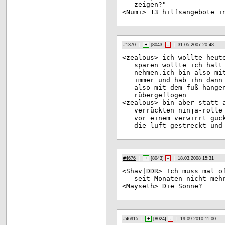
zeigen?"
<Nu
mi> 13 hilfsangebote i
#1370
|
+
[
8043
]
-
|
31.05.2007 20:48
<ze
alous> ich wollte heut
sparen wollte ich halt
nehmen.ich bin also mi
immer und hab ihn dann
also mit dem fuß hänge
rübergeflogen
<ze
alous> bin aber statt 
verrückten ninja-rolle
vor einem verwirrt guc
die luft gestreckt und
#4676
|
+
[
8043
]
-
|
18.03.2008 15:31
<Sh
av|DDR> Ich muss mal o
seit Monaten nicht meh
<Ma
yseth> Die Sonne?
#46915
|
+
[
8024
]
-
|
19.09.2010 11:00