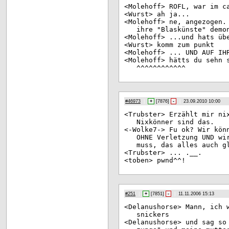
<Mo
lehoff> ROFL, war im c
<Wu
rst> ah ja...
<Mo
lehoff> ne, angezogen.
ihre "Blaskünste" demo
<Mo
lehoff> ...und hats üb
<Wu
rst> komm zum punkt
<Mo
lehoff> ... UND AUF IH
<Mo
lehoff> hätts du sehn 
^^^^^^^^^^^^
#46973
|
+
[
7876
]
-
|
23.09.2010 10:00
<Tr
ubster> Erzählt mir ni
Nixkönner sind das.
<-W
olke7-> Fu ok? Wir kön
OHNE Verletzung UND wi
muss, das alles auch g
<Tr
ubster> ... .__.
<to
ben> pwnd^^!
#251
|
+
[
7851
]
-
|
11.11.2006 15:13
<De
lanushorse> Mann, ich 
snickers
<De
lanushorse> und sag so