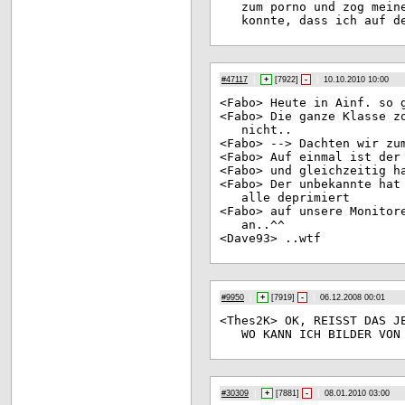
zum porno und zog mein
konnte, dass ich auf d
#47117
|
+
[
7922
]
-
|
10.10.2010 10:00
<Fa
bo> Heute in Ainf. so 
<Fa
bo> Die ganze Klasse z
nicht..
<Fa
bo> --> Dachten wir zu
<Fa
bo> Auf einmal ist der
<Fa
bo> und gleichzeitig h
<Fa
bo> Der unbekannte hat
alle deprimiert
<Fa
bo> auf unsere Monitor
an..^^
<Da
ve93> ..wtf
#9950
|
+
[
7919
]
-
|
06.12.2008 00:01
<Th
es2K> OK, REISST DAS J
WO KANN ICH BILDER VON
#30309
|
+
[
7881
]
-
|
08.01.2010 03:00